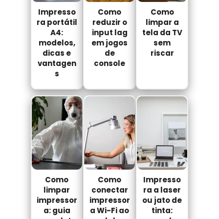
Impresso
Como
Como
ra portátil
reduzir o
limpar a
A4:
input lag
tela da TV
modelos,
em jogos
sem
dicas e
de
riscar
vantagen
console
s
Como
Como
Impresso
limpar
conectar
ra a laser
impressor
impressor
ou jato de
a: guia
a Wi-Fi ao
tinta: