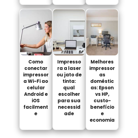
Como
Impresso
Melhores
conectar
ra a laser
impressor
impressor
ou jato de
as
a Wi-Fi ao
tinta:
doméstic
celular
qual
as: Epson
Android e
escolher
vs HP,
iOS
para sua
custo-
facilment
necessid
benefício
e
ade
e
economia