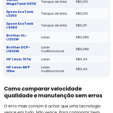
Tanque de tinta
R$0,013
MegaTank G3110
Epson EcoTank
Tanque de tinta
R$0,013
L3250
Epson EcoTank
Tanque de tinta
R$0,011
L4360
Brother HL-
Laser
R$0,089
L1232W
Brother DCP-
Laser
R$0,089
L1632W
multifuncional
HP Laser 107w
Laser
R$0,44
HP Laser MFP
Laser
R$0,44
135w
multifuncional
Como comparar velocidade
qualidade e manutenção sem erros
O erro mais comum é achar que uma tecnologia
vence em tudo. Não vence. Para comparar bem,