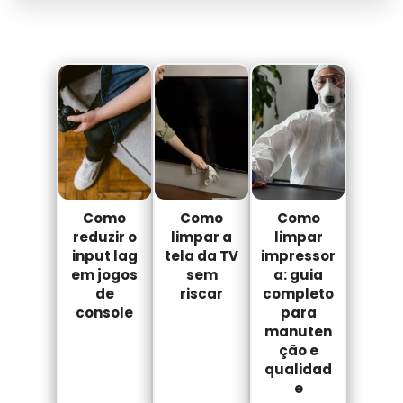
Como
Como
Como
reduzir o
limpar a
limpar
input lag
tela da TV
impressor
em jogos
sem
a: guia
de
riscar
completo
console
para
manuten
ção e
qualidad
e