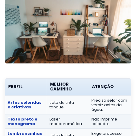
MELHOR
PERFIL
ATENÇÃO
CAMINHO
Precisa selar com
Artes coloridas
Jato de tinta
verniz antes da
e criativas
tanque
água.
Texto preto e
Laser
Não imprime
monograma
monocromática
colorido.
Lembrancinhas
Exige processo
Jato de tinta