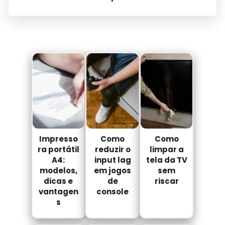
Impresso
Como
Como
ra portátil
reduzir o
limpar a
A4:
input lag
tela da TV
modelos,
em jogos
sem
dicas e
de
riscar
vantagen
console
s