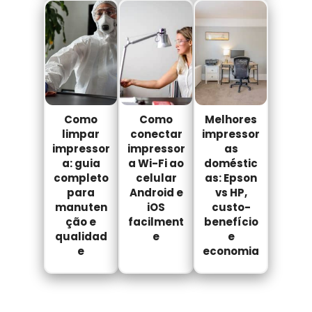
Como
Como
Melhores
limpar
conectar
impressor
impressor
impressor
as
a: guia
a Wi-Fi ao
doméstic
completo
celular
as: Epson
para
Android e
vs HP,
manuten
iOS
custo-
ção e
facilment
benefício
qualidad
e
e
e
economia