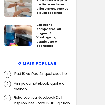
Impressora a jato
de tinta ou laser:
diferenças, custos
e qual escolher
Cartucho
compatível ou
original?
Vantagens,
qualidade e
economia
O MAIS POPULAR
iPad 10 vs iPad Air qual escolher
Mini pc ou notebook, qual é o
melhor?
Ficha técnica Notebook Dell
Inspiron Intel Core I5-1135g7 8gb