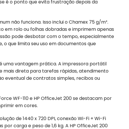
se é o ponto que evita frustração depois da
mum não funciona. Isso inclui o Chamex 75 g/m².
co em rolo ou folhas dobradas e imprimem apenas
ressão pode desbotar com o tempo, especialmente
te, o que limita seu uso em documentos que
 é uma vantagem prática. A impressora portátil
e mais direta para tarefas rápidas, atendimento
o eventual de contratos simples, recibos ou
kForce WF-110 e HP OfficeJet 200 se destacam por
mprimir em cores.
lução de 1440 x 720 DPI, conexão Wi-Fi + Wi-Fi
s por carga e peso de 1,6 kg. A HP OfficeJet 200