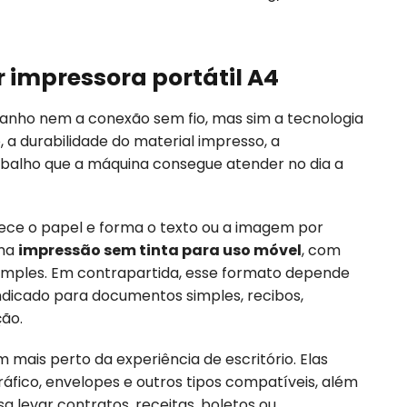
 impressora portátil A4
manho nem a conexão sem fio, mas sim a tecnologia
 a durabilidade do material impresso, a
rabalho que a máquina consegue atender no dia a
ece o papel e forma o texto ou a imagem por
uma
impressão sem tinta para uso móvel
, com
mples. Em contrapartida, esse formato depende
ndicado para documentos simples, recibos,
ção.
m mais perto da experiência de escritório. Elas
fico, envelopes e outros tipos compatíveis, além
a levar contratos, receitas, boletos ou