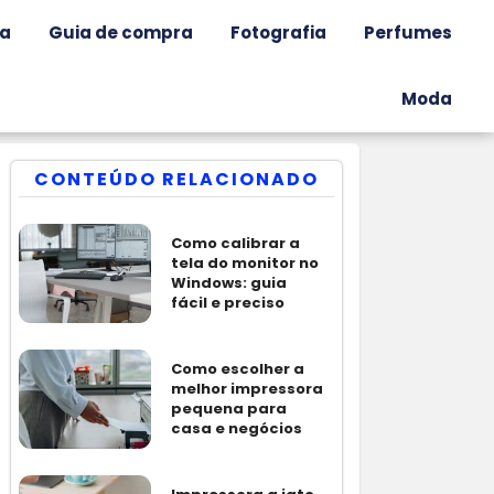
ia
Guia de compra
Fotografia
Perfumes
Moda
CONTEÚDO RELACIONADO
Como calibrar a
tela do monitor no
Windows: guia
fácil e preciso
Como escolher a
melhor impressora
pequena para
casa e negócios