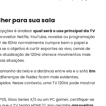
olher para sua sala
 opções é analisar
qual será o uso principal da TV
proveitar Netflix, YouTube, novelas ou programação
TV de 60Hz normalmente cumpre bem o papel e
e o objetivo é curtir esportes ao vivo, cenas de
de atualização de 120Hz oferece movimentos mais
as situações.
amanho da tela e a distância entre ela e o sofá.
Em
 diferenças de fluidez ficam mais evidentes,
pidos. Nesse contexto, uma TV 120Hz pode mostrar
S5, Xbox Series X/S ou um PC gamer, certifique-se
 que a TV tenha HDMI 2.1. Isso permite
aproveitar