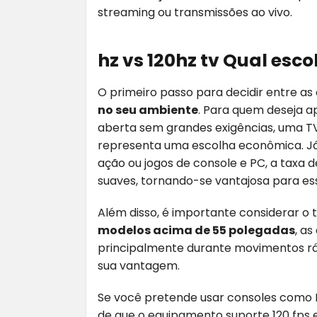
streaming ou transmissões ao vivo.
hz vs 120hz tv Qual esc
O primeiro passo para decidir entre as
no seu ambiente
. Para quem deseja a
aberta sem grandes exigências, uma 
representa uma escolha econômica. Já s
ação ou jogos de console e PC, a taxa 
suaves, tornando-se vantajosa para ess
Além disso, é importante considerar o t
modelos acima de 55 polegadas
, as
principalmente durante movimentos rá
sua vantagem.
Se você pretende usar consoles como P
de que o equipamento suporte 120 fps e