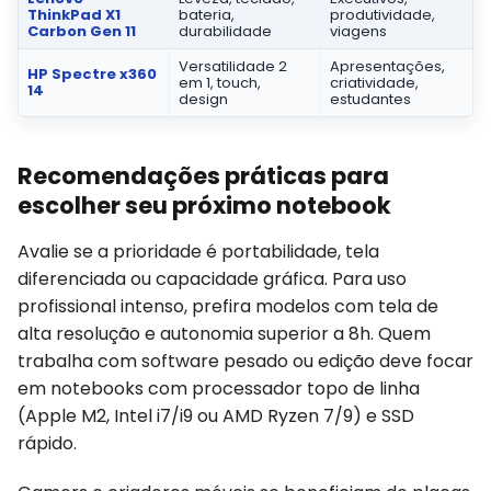
ThinkPad X1
bateria,
produtividade,
Carbon Gen 11
durabilidade
viagens
Versatilidade 2
Apresentações,
HP Spectre x360
em 1, touch,
criatividade,
14
design
estudantes
Recomendações práticas para
escolher seu próximo notebook
Avalie se a prioridade é portabilidade, tela
diferenciada ou capacidade gráfica. Para uso
profissional intenso, prefira modelos com tela de
alta resolução e autonomia superior a 8h. Quem
trabalha com software pesado ou edição deve focar
em notebooks com processador topo de linha
(Apple M2, Intel i7/i9 ou AMD Ryzen 7/9) e SSD
rápido.