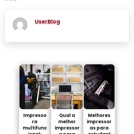
UserBlog
Impresso
Qual a
Melhores
ra
melhor
impressor
multifunc
impressor
as para