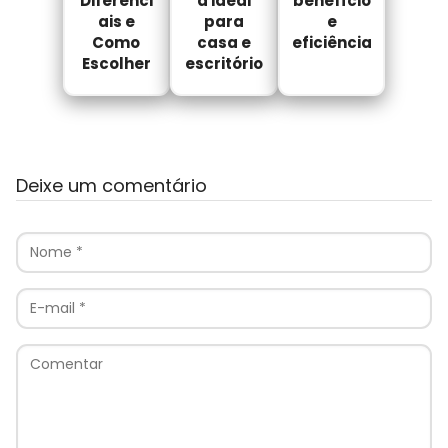
Diferenci
a ideal
benefício
ais e
para
e
Como
casa e
eficiência
Escolher
escritório
Deixe um comentário