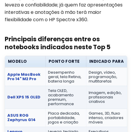
leveza e confiabilidade; já quem faz apresentações
interativas e anotações à mão terá maior
flexibilidade com o HP Spectre x360.
Principais diferenças entre os
notebooks indicados neste Top 5
MODELO
PONTO FORTE
INDICADO PARA
Desempenho
Design, vídeo,
Apple MacBook
geral, tela Retina,
programação,
Pro 14" M2 Pro
bateria longa
multitarefas
Tela OLED,
Imagem, edição,
acabamento
Dell XPS 15 OLED
profissionais
premium,
criativos
performance
Placa dedicada,
Games, 3D, fluxo
ASUS ROG
portabilidade,
intenso, criadores
Zephyrus G14
jogos e criação
móveis
Lenovo
Leveza, teclado,
Executivos,