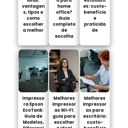
ional:
a para
estudant
vantagen
home
es: custo-
s, tipos e
office?
benefício
como
Guia
e
escolher
completo
praticida
a melhor
de
de
escolha
Impresso
Melhores
Melhores
ra Epson
impressor
impressor
EcoTank:
as Wi-Fi:
as para
Guia de
guia para
escritório:
Modelos,
escolher
custo-