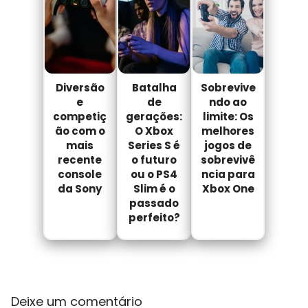
Diversão
Batalha
Sobrevive
e
de
ndo ao
competiç
gerações:
limite: Os
ão com o
O Xbox
melhores
mais
Series S é
jogos de
recente
o futuro
sobrevivê
console
ou o PS4
ncia para
da Sony
Slim é o
Xbox One
passado
perfeito?
Deixe um comentário