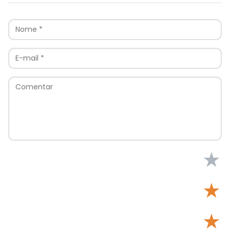
★
★
★