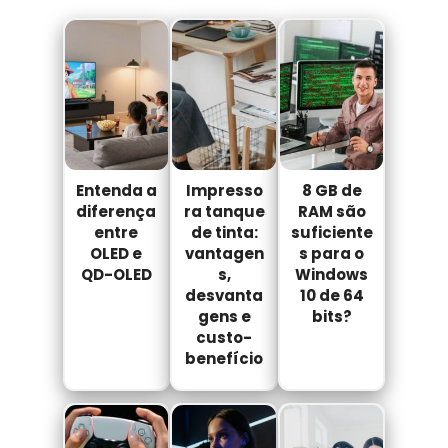
Entenda a
Impresso
8 GB de
diferença
ra tanque
RAM são
entre
de tinta:
suficiente
OLED e
vantagen
s para o
QD-OLED
s,
Windows
desvanta
10 de 64
gens e
bits?
custo-
benefício