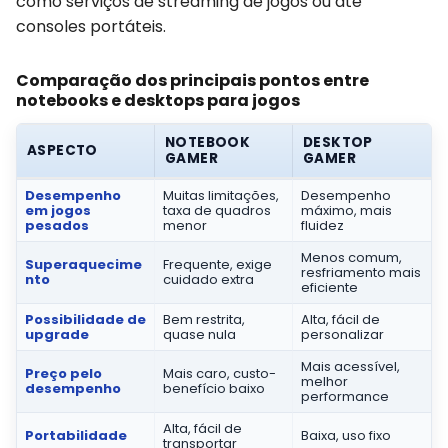
como serviços de streaming de jogos ou até
consoles portáteis.
Comparação dos principais pontos entre
notebooks e desktops para jogos
NOTEBOOK
DESKTOP
ASPECTO
GAMER
GAMER
Desempenho
Muitas limitações,
Desempenho
em jogos
taxa de quadros
máximo, mais
pesados
menor
fluidez
Menos comum,
Superaquecime
Frequente, exige
resfriamento mais
nto
cuidado extra
eficiente
Possibilidade de
Bem restrita,
Alta, fácil de
upgrade
quase nula
personalizar
Mais acessível,
Preço pelo
Mais caro, custo-
melhor
desempenho
benefício baixo
performance
Alta, fácil de
Portabilidade
Baixa, uso fixo
transportar