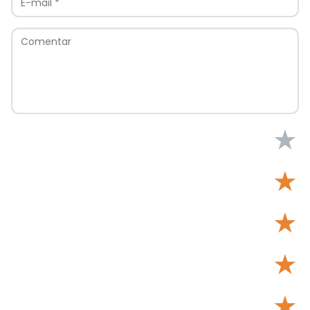
★
★
★
★
★