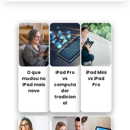
O que
iPad Pro
iPad Mini
mudou no
vs
vs iPad
iPad mais
computa
Pro
novo
dor
tradicion
al