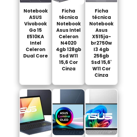
Notebook
Ficha
Ficha
ASUS
técnica
técnica
Vivobook
Notebook
Notebook
Go 15
Asus Intel
Asus
E510KA
Celeron
X515ja-
Intel
N4020
br2750w
Celeron
4gb 128gb
I3 4gb
Dual Core
Ssd W11
256gb
15,6 Cor
Ssd 15,6'
Cinza
W11 Cor
Cinza