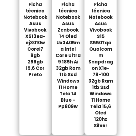
Ficha
Ficha
Ficha
técnica
técnica
técnica
Notebook
Notebook
Notebook
Asus
Asus
Asus
Vivobook
Zenbook
Vivobook
X513ea-
14 Oled
S15
ej3010w
Ux3405m
S5507qa
Corei7
a Intel
Qualcom
8gb
Core Ultra
m
256gb
9 185h Ai
Snapdrag
15,6 Cor
32gb Ram
on X1e-
Preto
1tb Ssd
78-100
Windows
32gb Ram
11 Home
1tb Ssd
Tela 14
Windows
Blue -
11 Home
Pp809w
Tela 15,6
Oled
120hz
Silver