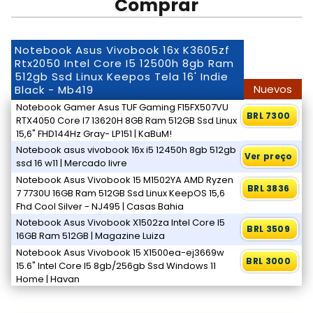
Comprar
Notebook Asus Vivobook 16x K3605zf
Rtx2050 Intel Core I5 12500h 8gb Ram
512gb Ssd Linux Keepos Tela 16' Indie
Nuevos
Black - Mb419
Notebook Gamer Asus TUF Gaming F15FX507VU
BRL 7300
RTX4050 Core I7 13620H 8GB Ram 512GB Ssd Linux
15,6" FHD144Hz Gray- LP151 | KaBuM!
Notebook asus vivobook 16x i5 12450h 8gb 512gb
Ver preço
ssd 16 w11 | Mercado livre
Notebook Asus Vivobook 15 M1502YA AMD Ryzen
BRL 3836
7 7730U 16GB Ram 512GB Ssd Linux KeepOS 15,6
Fhd Cool Silver - NJ495 | Casas Bahia
Notebook Asus Vivobook X1502za Intel Core I5
BRL 3509
16GB Ram 512GB | Magazine Luiza
Notebook Asus Vivobook 15 X1500ea-ej3669w
BRL 3000
15.6" Intel Core I5 8gb/256gb Ssd Windows 11
Home | Havan