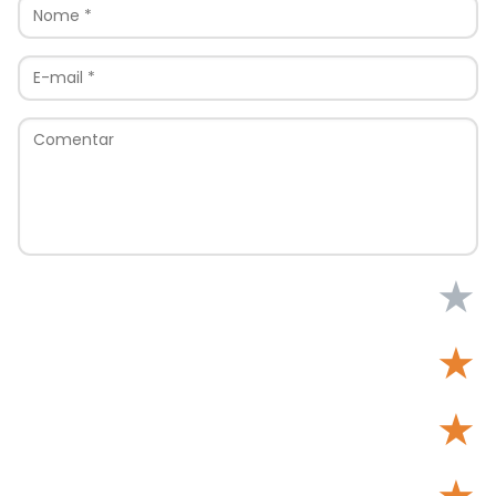
★
★
★
★