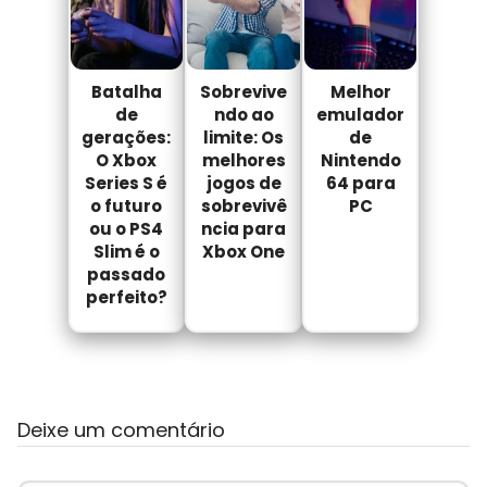
Batalha
Sobrevive
Melhor
de
ndo ao
emulador
gerações:
limite: Os
de
O Xbox
melhores
Nintendo
Series S é
jogos de
64 para
o futuro
sobrevivê
PC
ou o PS4
ncia para
Slim é o
Xbox One
passado
perfeito?
Deixe um comentário