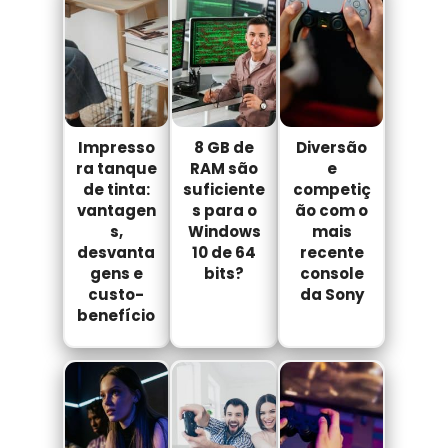
Impresso
8 GB de
Diversão
ra tanque
RAM são
e
de tinta:
suficiente
competiç
vantagen
s para o
ão com o
s,
Windows
mais
desvanta
10 de 64
recente
gens e
bits?
console
custo-
da Sony
benefício