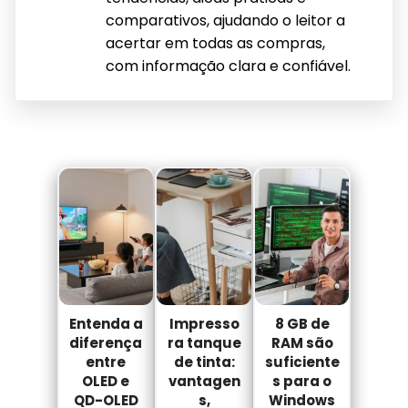
comparativos, ajudando o leitor a
acertar em todas as compras,
com informação clara e confiável.
Entenda a
Impresso
8 GB de
diferença
ra tanque
RAM são
entre
de tinta:
suficiente
OLED e
vantagen
s para o
QD-OLED
s,
Windows