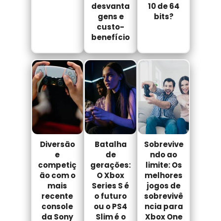
desvanta
10 de 64
gens e
bits?
custo-
benefício
Diversão
Batalha
Sobrevive
e
de
ndo ao
competiç
gerações:
limite: Os
ão com o
O Xbox
melhores
mais
Series S é
jogos de
recente
o futuro
sobrevivê
console
ou o PS4
ncia para
da Sony
Slim é o
Xbox One