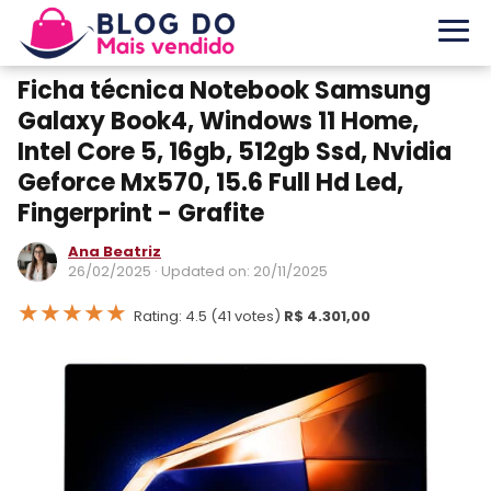
Ficha técnica Notebook Samsung
Galaxy Book4, Windows 11 Home,
Intel Core 5, 16gb, 512gb Ssd, Nvidia
Geforce Mx570, 15.6 Full Hd Led,
Fingerprint - Grafite
Ana Beatriz
26/02/2025
· Updated on: 20/11/2025
★
★
★
★
★
Rating: 4.5 (41 votes)
R$ 4.301,00