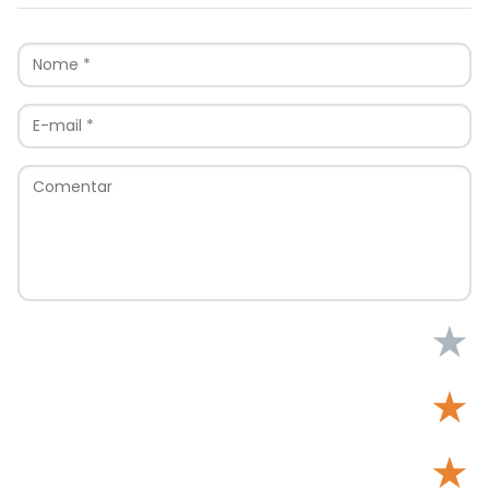
★
★
★