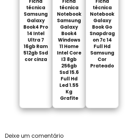
Ficha
Ficha
Ficha
técnica
técnica
técnica
Samsung
Notebook
Notebook
Galaxy
Samsung
Galaxy
Book4 Pro
Galaxy
Book Go
14 Intel
Book4
Snapdrag
Ultra 7
Windows
on 7c 14
16gb Ram
11 Home
Full Hd
512gb Ssd
Intel Core
Samsung
cor cinza
I3 8gb
Cor
256gb
Prateado
Ssd 15.6
Full Hd
Led 1.55
Kg
Grafite
Deixe um comentário