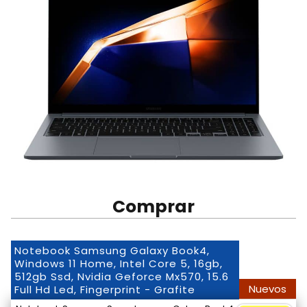
Comprar
Notebook Samsung Galaxy Book4,
Windows 11 Home, Intel Core 5, 16gb,
512gb Ssd, Nvidia Geforce Mx570, 15.6
Nuevos
Full Hd Led, Fingerprint - Grafite