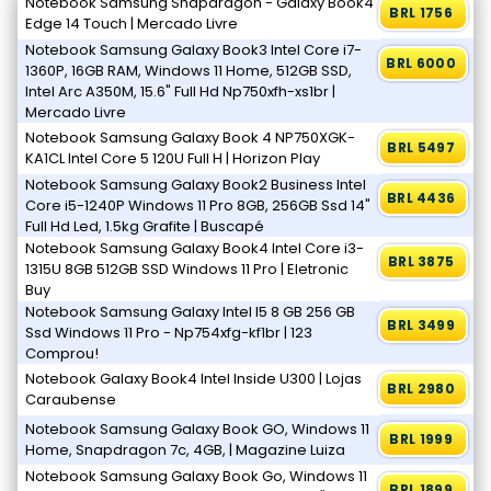
Notebook Samsung Snapdragon - Galaxy Book4
BRL 1756
Edge 14 Touch | Mercado Livre
Notebook Samsung Galaxy Book3 Intel Core i7-
BRL 6000
1360P, 16GB RAM, Windows 11 Home, 512GB SSD,
Intel Arc A350M, 15.6" Full Hd Np750xfh-xs1br |
Mercado Livre
Notebook Samsung Galaxy Book 4 NP750XGK-
BRL 5497
KA1CL Intel Core 5 120U Full H | Horizon Play
Notebook Samsung Galaxy Book2 Business Intel
BRL 4436
Core i5-1240P Windows 11 Pro 8GB, 256GB Ssd 14"
Full Hd Led, 1.5kg Grafite | Buscapé
Notebook Samsung Galaxy Book4 Intel Core i3-
BRL 3875
1315U 8GB 512GB SSD Windows 11 Pro | Eletronic
Buy
Notebook Samsung Galaxy Intel I5 8 GB 256 GB
BRL 3499
Ssd Windows 11 Pro - Np754xfg-kf1br | 123
Comprou!
Notebook Galaxy Book4 Intel Inside U300 | Lojas
BRL 2980
Caraubense
Notebook Samsung Galaxy Book GO, Windows 11
BRL 1999
Home, Snapdragon 7c, 4GB, | Magazine Luiza
Notebook Samsung Galaxy Book Go, Windows 11
BRL 1899