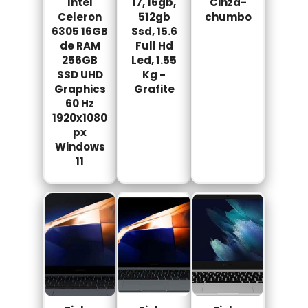
Intel
I7, 16gb,
Cinza-
Celeron
512gb
chumbo
6305 16GB
Ssd, 15.6
de RAM
Full Hd
256GB
Led, 1.55
SSD UHD
Kg -
Graphics
Grafite
60 Hz
1920x1080
px
Windows
11