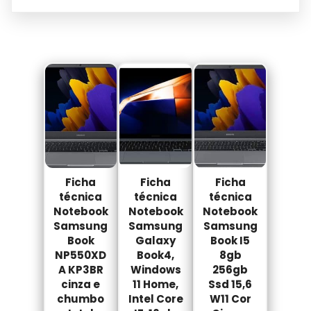
Ficha
Ficha
Ficha
técnica
técnica
técnica
Notebook
Notebook
Notebook
Samsung
Samsung
Samsung
Book
Galaxy
Book I5
NP550XD
Book4,
8gb
A KP3BR
Windows
256gb
cinza e
11 Home,
Ssd 15,6
chumbo
Intel Core
W11 Cor