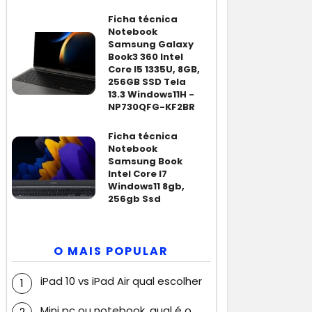
Ficha técnica
Notebook
Samsung Galaxy
Book3 360 Intel
Core I5 1335U, 8GB,
256GB SSD Tela
13.3 Windows11H -
NP730QFG-KF2BR
Ficha técnica
Notebook
Samsung Book
Intel Core I7
Windows11 8gb,
256gb Ssd
O MAIS POPULAR
iPad 10 vs iPad Air qual escolher
Mini pc ou notebook, qual é o