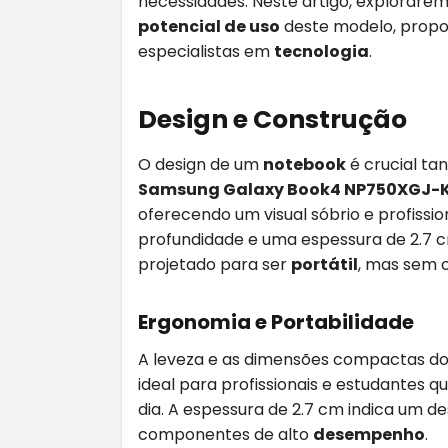
necessidades. Neste artigo, explorare
potencial de uso
deste modelo, propo
especialistas em
tecnologia
.
Design e Construção
O design de um
notebook
é crucial ta
Samsung Galaxy Book4 NP750XGJ-
oferecendo um visual sóbrio e profissi
profundidade e uma espessura de 2.7 cm
projetado para ser
portátil
, mas sem 
Ergonomia e Portabilidade
A leveza e as dimensões compactas d
ideal para profissionais e estudantes
dia. A espessura de 2.7 cm indica um 
componentes de alto
desempenho
.