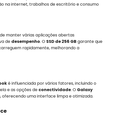
na internet, trabalhos de escritório e consumo
e manter várias aplicações abertas
iva de
desempenho
. O
SSD de 256 GB
garante que
s carreguem rapidamente, melhorando a
ook
é influenciada por vários fatores, incluindo o
 tela e as opções de
conectividade
. O
Galaxy
e
, oferecendo uma interface limpa e otimizada.
ace