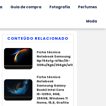
ia
Guia de compra
Fotografia
Perfumes
Moda
CONTEÚDO RELACIONADO
Ficha técnica
Notebook Samsung
Np754xfg-kf1br/i5-
1335u/8gb/256gb/w11
Ficha técnica
Notebook
Samsung Galaxy
Book2 Intel Core
I5-1235U, 8GB,
256GB, Windows 11
Home, 15,6, Grafite