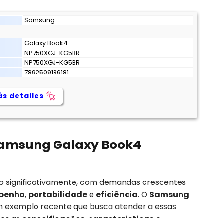
Samsung
Galaxy Book4
NP750XGJ-KG5BR
NP750XGJ-KG5BR
7892509136181
s detalles
Samsung Galaxy Book4
o significativamente, com demandas crescentes
penho
,
portabilidade
e
eficiência
. O
Samsung
 exemplo recente que busca atender a essas