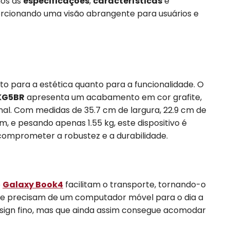
mos as
especificações
,
características
e
rcionando uma visão abrangente para usuários e
nto para a estética quanto para a funcionalidade. O
KG5BR
apresenta um acabamento em cor grafite,
onal. Com medidas de 35.7 cm de largura, 22.9 cm de
, e pesando apenas 1.55 kg, este dispositivo é
comprometer a robustez e a durabilidade.
o
Galaxy Book4
facilitam o transporte, tornando-o
 que precisam de um computador móvel para o dia a
design fino, mas que ainda assim consegue acomodar