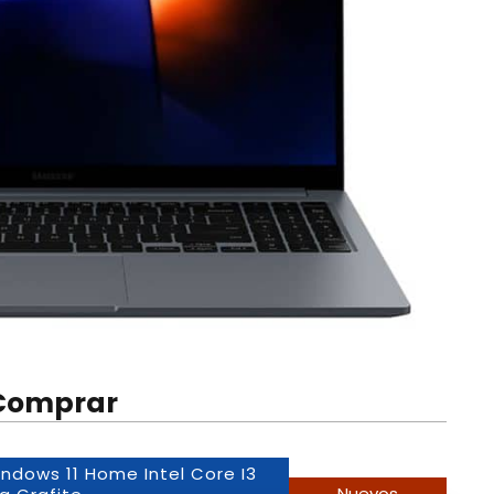
Comprar
dows 11 Home Intel Core I3
Nuevos