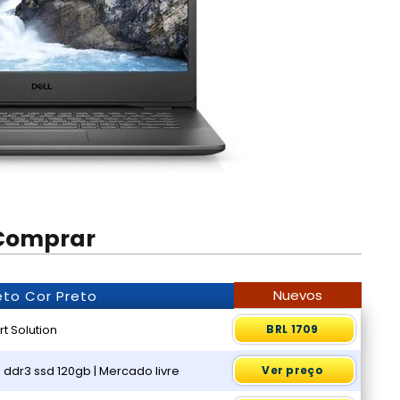
Comprar
Nuevos
eto Cor Preto
rt Solution
BRL 1709
 ddr3 ssd 120gb | Mercado livre
Ver preço