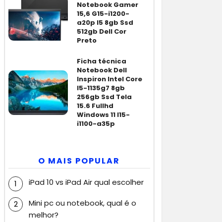
Notebook Gamer
15,6 G15-i1200-
a20p I5 8gb Ssd
512gb Dell Cor
Preto
Ficha técnica
Notebook Dell
Inspiron Intel Core
I5-1135g7 8gb
256gb Ssd Tela
15.6 Fullhd
Windows 11 I15-
i1100-a35p
O MAIS POPULAR
iPad 10 vs iPad Air qual escolher
Mini pc ou notebook, qual é o
melhor?