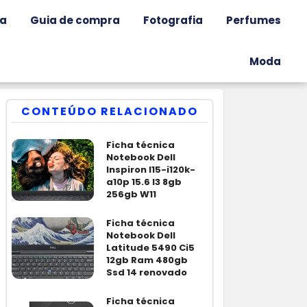
ia
Guia de compra
Fotografia
Perfumes
Moda
CONTEÚDO RELACIONADO
Ficha técnica
Notebook Dell
Inspiron I15-i120k-
a10p 15.6 I3 8gb
256gb W11
Ficha técnica
Notebook Dell
Latitude 5490 Ci5
12gb Ram 480gb
Ssd 14 renovado
Ficha técnica