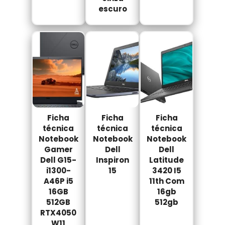
escuro
Ficha
Ficha
Ficha
técnica
técnica
técnica
Notebook
Notebook
Notebook
Gamer
Dell
Dell
Dell G15-
Inspiron
Latitude
i1300-
15
3420 I5
A46P i5
11th Com
16GB
16gb
512GB
512gb
RTX4050
W11