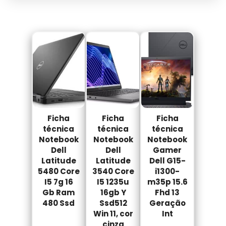
Ficha
Ficha
Ficha
técnica
técnica
técnica
Notebook
Notebook
Notebook
Dell
Dell
Gamer
Latitude
Latitude
Dell G15-
5480 Core
3540 Core
i1300-
I5 7g 16
I5 1235u
m35p 15.6
Gb Ram
16gb Y
Fhd 13
480 Ssd
Ssd512
Geração
Win 11, cor
Int
cinza