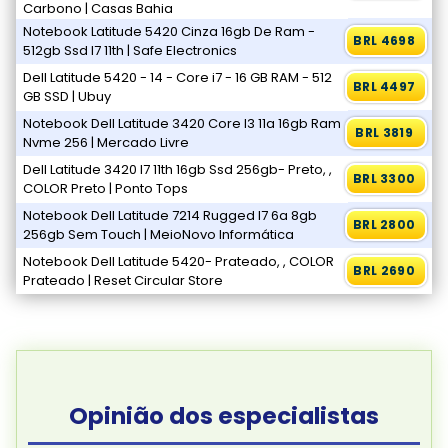
Carbono | Casas Bahia
Notebook Latitude 5420 Cinza 16gb De Ram -
BRL 4698
512gb Ssd I7 11th | Safe Electronics
Dell Latitude 5420 - 14 - Core i7 - 16 GB RAM - 512
BRL 4497
GB SSD | Ubuy
Notebook Dell Latitude 3420 Core I3 11a 16gb Ram
BRL 3819
Nvme 256 | Mercado Livre
Dell Latitude 3420 I7 11th 16gb Ssd 256gb- Preto, ,
BRL 3300
COLOR Preto | Ponto Tops
Notebook Dell Latitude 7214 Rugged I7 6a 8gb
BRL 2800
256gb Sem Touch | MeioNovo Informática
Notebook Dell Latitude 5420- Prateado, , COLOR
BRL 2690
Prateado | Reset Circular Store
Opinião dos especialistas