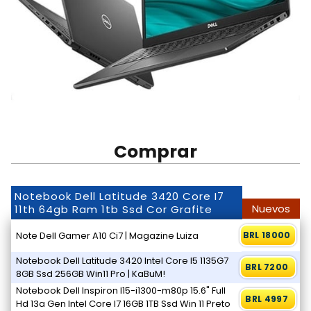
Comprar
Notebook Dell Latitude 3420 Core I7
Nuevos
11th 64gb Ram 1tb Ssd Cor Grafite
Note Dell Gamer A10 Ci7 | Magazine Luiza
BRL 18000
Notebook Dell Latitude 3420 Intel Core I5 1135G7
BRL 7200
8GB Ssd 256GB Win11 Pro | KaBuM!
Notebook Dell Inspiron I15-i1300-m80p 15.6" Full
BRL 4997
Hd 13a Gen Intel Core I7 16GB 1TB Ssd Win 11 Preto