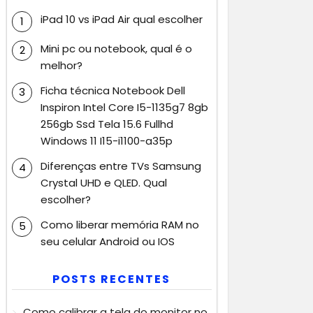
iPad 10 vs iPad Air qual escolher
Mini pc ou notebook, qual é o
melhor?
Ficha técnica Notebook Dell
Inspiron Intel Core I5-1135g7 8gb
256gb Ssd Tela 15.6 Fullhd
Windows 11 I15-i1100-a35p
Diferenças entre TVs Samsung
Crystal UHD e QLED. Qual
escolher?
Como liberar memória RAM no
seu celular Android ou IOS
POSTS RECENTES
Como calibrar a tela do monitor no