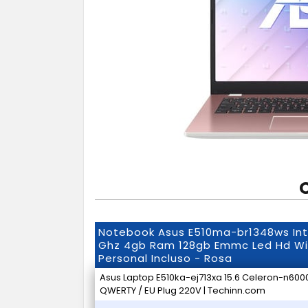
Notebook Asus E510ma-br1348ws Inte
Ghz 4gb Ram 128gb Emmc Led Hd Wi
Personal Incluso - Rosa
Asus Laptop E510ka-ej713xa 15.6 Celeron-n60
QWERTY / EU Plug 220V | Techinn.com