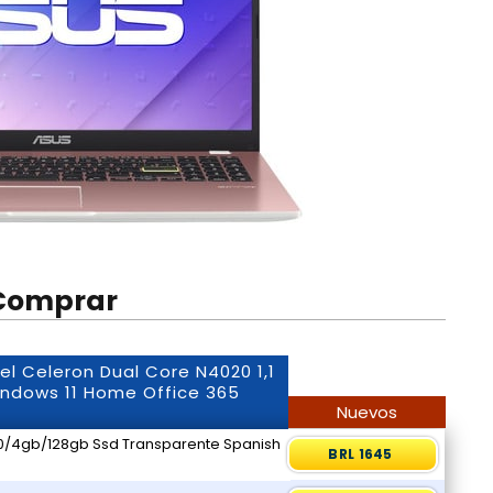
Comprar
l Celeron Dual Core N4020 1,1
ndows 11 Home Office 365
Nuevos
00/4gb/128gb Ssd Transparente Spanish
BRL 1645