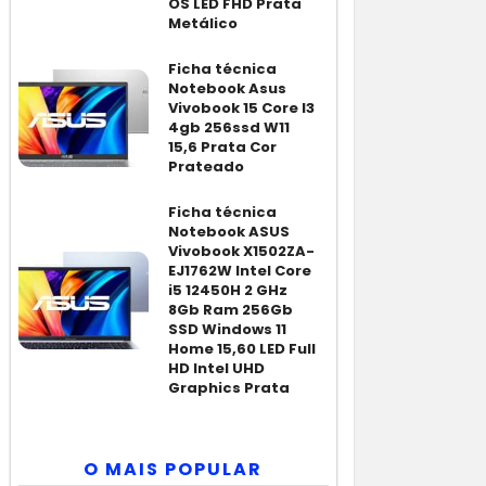
OS LED FHD Prata
Metálico
Ficha técnica
Notebook Asus
Vivobook 15 Core I3
4gb 256ssd W11
15,6 Prata Cor
Prateado
Ficha técnica
Notebook ASUS
Vivobook X1502ZA-
EJ1762W Intel Core
i5 12450H 2 GHz
8Gb Ram 256Gb
SSD Windows 11
Home 15,60 LED Full
HD Intel UHD
Graphics Prata
O MAIS POPULAR