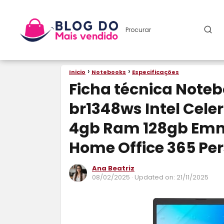
Inicio
Notebooks
Especificações
Ficha técnica Note
br1348ws Intel Celer
4gb Ram 128gb Emm
Home Office 365 Per
Ana Beatriz
08/02/2025
· Updated on: 21/11/2025