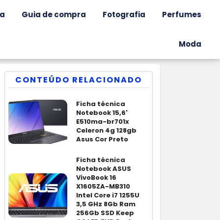
ia
Guia de compra
Fotografia
Perfumes
Moda
CONTEÚDO RELACIONADO
Ficha técnica
Notebook 15,6'
E510ma-br701x
Celeron 4g 128gb
Asus Cor Preto
Ficha técnica
Notebook ASUS
VivoBook 16
X1605ZA-MB310
Intel Core i7 1255U
3,5 GHz 8Gb Ram
256Gb SSD Keep