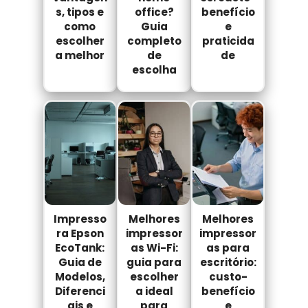
s, tipos e
office?
benefício
como
Guia
e
escolher
completo
praticida
a melhor
de
de
escolha
Impresso
Melhores
Melhores
ra Epson
impressor
impressor
EcoTank:
as Wi-Fi:
as para
Guia de
guia para
escritório:
Modelos,
escolher
custo-
Diferenci
a ideal
benefício
ais e
para
e