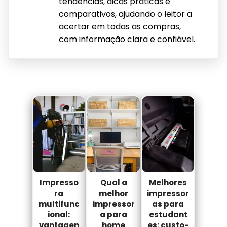
tendências, dicas práticas e
comparativos, ajudando o leitor a
acertar em todas as compras,
com informação clara e confiável.
Impresso
Qual a
Melhores
ra
melhor
impressor
multifunc
impressor
as para
ional:
a para
estudant
vantagen
home
es: custo-