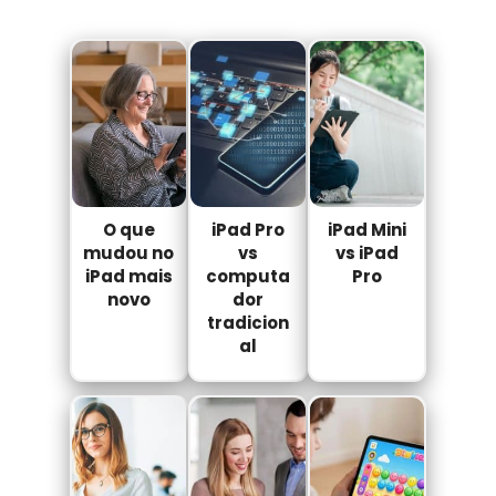
O que
iPad Pro
iPad Mini
mudou no
vs
vs iPad
iPad mais
computa
Pro
novo
dor
tradicion
al