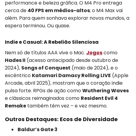
performance e beleza gráfica. O M4 Pro entrega
cerca de
40 FPS em médios-altos
; o M4 Max vai
além. Para quem sonhava explorar novos mundos, a
espera terminou. Ou quase.
Indie e Casual: A Rebelião Silenciosa
Nem só de títulos AAA vive o Mac.
Jogos
como
Hades II
(acesso antecipado desde outubro de
2024),
Songs of Conquest
(maio de 2024), e o
excêntrico
Katamari Damacy Rolling LIVE
(Apple
Arcade, abril 2025), mostram que o coração indie
pulsa forte. RPGs de ação como
Wuthering Waves
e clássicos reimaginados como
Resident Evil 4
Remake
também têm vez – e vez mesmo.
Outros Destaques: Ecos de Diversidade
Baldur’s Gate 3