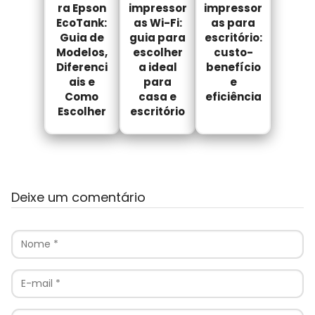
ra Epson
impressor
impressor
EcoTank:
as Wi-Fi:
as para
Guia de
guia para
escritório:
Modelos,
escolher
custo-
Diferenci
a ideal
benefício
ais e
para
e
Como
casa e
eficiência
Escolher
escritório
Deixe um comentário