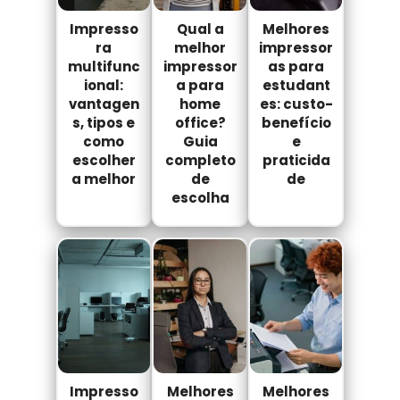
Impresso
Qual a
Melhores
ra
melhor
impressor
multifunc
impressor
as para
ional:
a para
estudant
vantagen
home
es: custo-
s, tipos e
office?
benefício
como
Guia
e
escolher
completo
praticida
a melhor
de
de
escolha
Impresso
Melhores
Melhores