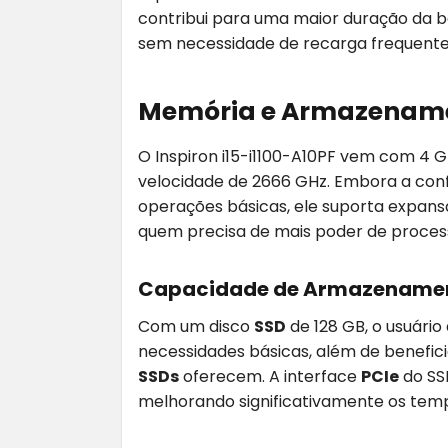
contribui para uma maior duração da b
sem necessidade de recarga frequente,
Memória e Armazenam
O Inspiron i15-i1100-A10PF vem com 4
velocidade de 2666 GHz. Embora a conf
operações básicas, ele suporta expansã
quem precisa de mais poder de proce
Capacidade de Armazename
Com um disco
SSD
de 128 GB, o usuári
necessidades básicas, além de beneficia
SSDs
oferecem. A interface
PCIe
do SS
melhorando significativamente os temp