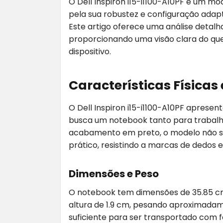
O Dell Inspiron i15-i1100-A10PF é um 
pela sua robustez e configuração adapt
Este artigo oferece uma análise detal
proporcionando uma visão clara do qu
dispositivo.
Características Físicas
O Dell Inspiron i15-i1100-A10PF apresen
busca um notebook tanto para trabal
acabamento em preto, o modelo não s
prático, resistindo a marcas de dedos 
Dimensões e Peso
O notebook tem dimensões de 35.85 cm
altura de 1.9 cm, pesando aproximadame
suficiente para ser transportado com 