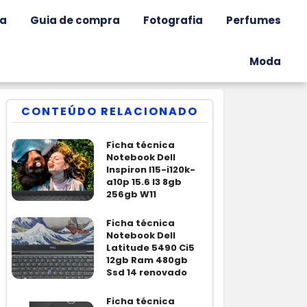
ia
Guia de compra
Fotografia
Perfumes
Moda
CONTEÚDO RELACIONADO
Ficha técnica
Notebook Dell
Inspiron I15-i120k-
a10p 15.6 I3 8gb
256gb W11
Ficha técnica
Notebook Dell
Latitude 5490 Ci5
12gb Ram 480gb
Ssd 14 renovado
Ficha técnica