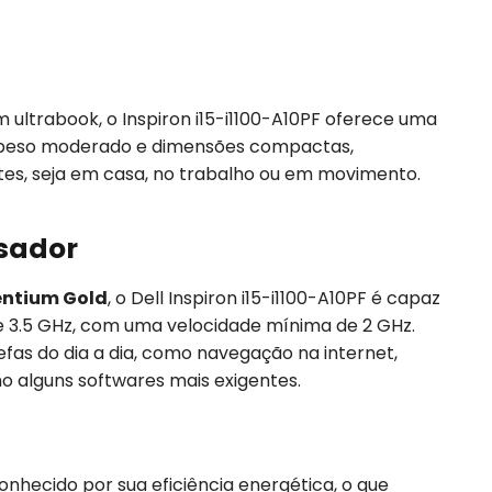
 ultrabook, o Inspiron i15-i1100-A10PF oferece uma
u peso moderado e dimensões compactas,
tes, seja em casa, no trabalho ou em movimento.
sador
Pentium Gold
, o Dell Inspiron i15-i1100-A10PF é capaz
 3.5 GHz, com uma velocidade mínima de 2 GHz.
fas do dia a dia, como navegação na internet,
alguns softwares mais exigentes.
onhecido por sua eficiência energética, o que