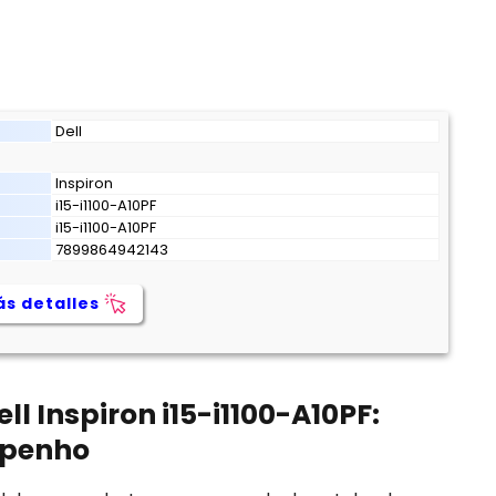
Dell
Inspiron
i15-i1100-A10PF
i15-i1100-A10PF
7899864942143
s detalles
l Inspiron i15-i1100-A10PF:
mpenho