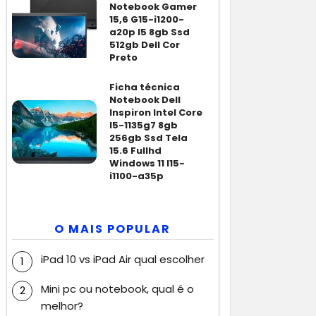
Notebook Gamer
15,6 G15-i1200-
a20p I5 8gb Ssd
512gb Dell Cor
Preto
Ficha técnica
Notebook Dell
Inspiron Intel Core
I5-1135g7 8gb
256gb Ssd Tela
15.6 Fullhd
Windows 11 I15-
i1100-a35p
O MAIS POPULAR
iPad 10 vs iPad Air qual escolher
Mini pc ou notebook, qual é o
melhor?