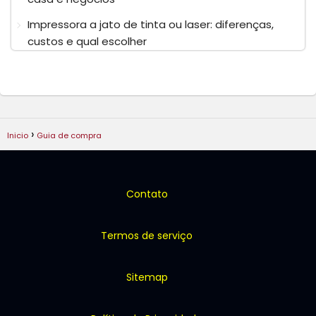
Impressora a jato de tinta ou laser: diferenças,
custos e qual escolher
Inicio
Guia de compra
Contato
Termos de serviço
Sitemap