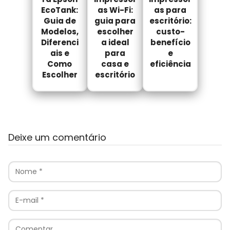
EcoTank:
as Wi-Fi:
as para
Guia de
guia para
escritório:
Modelos,
escolher
custo-
Diferenci
a ideal
benefício
ais e
para
e
Como
casa e
eficiência
Escolher
escritório
Deixe um comentário