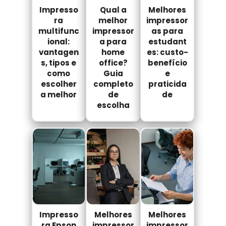
Impresso
Qual a
Melhores
ra
melhor
impressor
multifunc
impressor
as para
ional:
a para
estudant
vantagen
home
es: custo-
s, tipos e
office?
benefício
como
Guia
e
escolher
completo
praticida
a melhor
de
de
escolha
Impresso
Melhores
Melhores
ra Epson
impressor
impressor