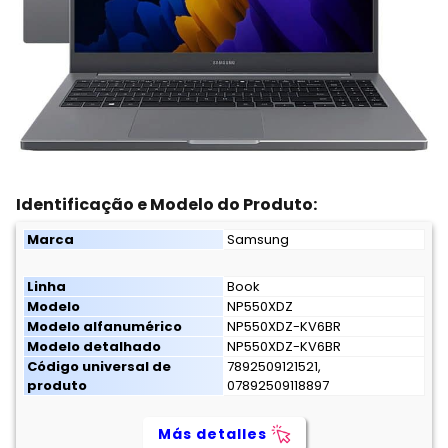
Identificação e Modelo do Produto:
Marca
Samsung
Linha
Book
Modelo
NP550XDZ
Modelo alfanumérico
NP550XDZ-KV6BR
Modelo detalhado
NP550XDZ-KV6BR
Código universal de
7892509121521,
produto
07892509118897
Más detalles