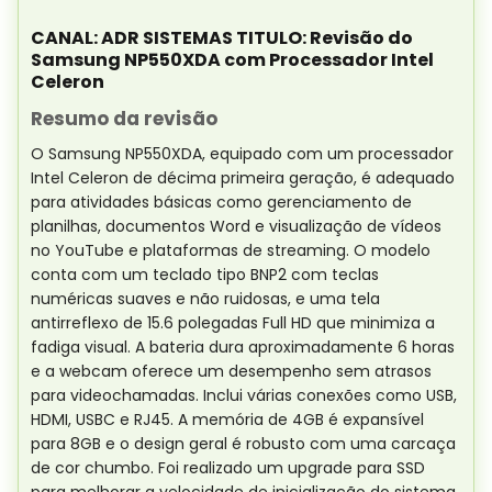
CANAL: ADR SISTEMAS TITULO: Revisão do
Samsung NP550XDA com Processador Intel
Celeron
Resumo da revisão
O Samsung NP550XDA, equipado com um processador
Intel Celeron de décima primeira geração, é adequado
para atividades básicas como gerenciamento de
planilhas, documentos Word e visualização de vídeos
no YouTube e plataformas de streaming. O modelo
conta com um teclado tipo BNP2 com teclas
numéricas suaves e não ruidosas, e uma tela
antirreflexo de 15.6 polegadas Full HD que minimiza a
fadiga visual. A bateria dura aproximadamente 6 horas
e a webcam oferece um desempenho sem atrasos
para videochamadas. Inclui várias conexões como USB,
HDMI, USBC e RJ45. A memória de 4GB é expansível
para 8GB e o design geral é robusto com uma carcaça
de cor chumbo. Foi realizado um upgrade para SSD
para melhorar a velocidade de inicialização do sistema