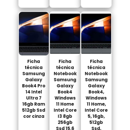
Ficha
Ficha
Ficha
técnica
técnica
técnica
Samsung
Notebook
Notebook
Galaxy
Samsung
Samsung
Book4 Pro
Galaxy
Galaxy
14 Intel
Book4
Book4,
Ultra 7
Windows
Windows
16gb Ram
11 Home
11 Home,
512gb Ssd
Intel Core
Intel Core
cor cinza
I3 8gb
5, 16gb,
256gb
512gb
Ssd 15.6
Ssd,