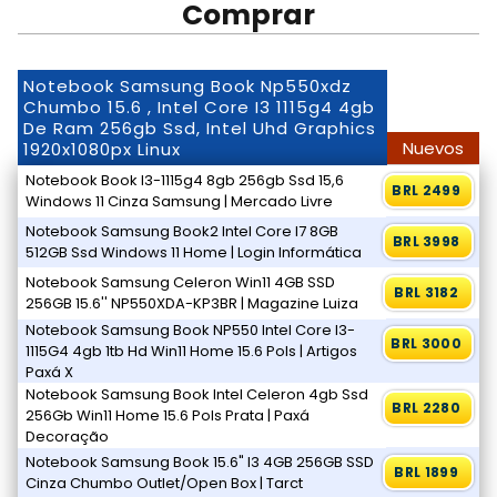
Comprar
Notebook Samsung Book Np550xdz
Chumbo 15.6 , Intel Core I3 1115g4 4gb
De Ram 256gb Ssd, Intel Uhd Graphics
Nuevos
1920x1080px Linux
Notebook Book I3-1115g4 8gb 256gb Ssd 15,6
BRL 2499
Windows 11 Cinza Samsung | Mercado Livre
Notebook Samsung Book2 Intel Core I7 8GB
BRL 3998
512GB Ssd Windows 11 Home | Login Informática
Notebook Samsung Celeron Win11 4GB SSD
BRL 3182
256GB 15.6'' NP550XDA-KP3BR | Magazine Luiza
Notebook Samsung Book NP550 Intel Core I3-
BRL 3000
1115G4 4gb 1tb Hd Win11 Home 15.6 Pols | Artigos
Paxá X
Notebook Samsung Book Intel Celeron 4gb Ssd
BRL 2280
256Gb Win11 Home 15.6 Pols Prata | Paxá
Decoração
Notebook Samsung Book 15.6" I3 4GB 256GB SSD
BRL 1899
Cinza Chumbo Outlet/Open Box | Tarct