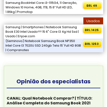
Samsung BookIntel Core i3-1115G4, 11 Geração,
BRL 49
Windows 10 Home, 4GB, 1TB, 15.6” Full HD LED,
1.86kg | Promotop
Usados
Samsung | Smartphones | Notebook Samsung
BRL 1425
Book E30 Intel Usado!!!! 15 6" Core I3 4g Hd Ssd |
Usado | Enjoei.com
(Seminovo) Notebook Samsung Book NP350
BRL 1253
Intel Core I3 7020U SSD 240gb Tela 15' Full HD 8GB
| Compranotes
Opinião dos especialistas
CANAL: Qual Notebook Comprar? | TÍTULO:
Análise Completa do Samsung Book 2021