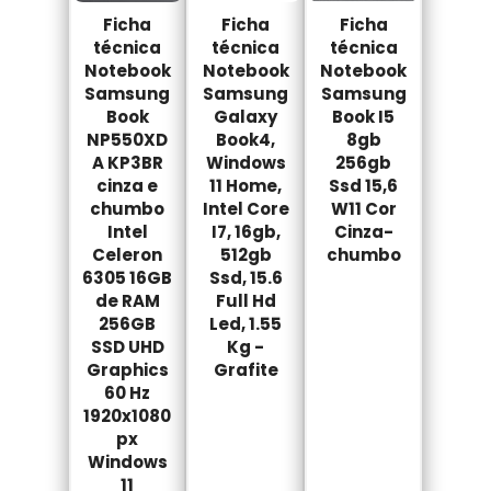
Ficha
Ficha
Ficha
técnica
técnica
técnica
Notebook
Notebook
Notebook
Samsung
Samsung
Samsung
Book
Galaxy
Book I5
NP550XD
Book4,
8gb
A KP3BR
Windows
256gb
cinza e
11 Home,
Ssd 15,6
chumbo
Intel Core
W11 Cor
Intel
I7, 16gb,
Cinza-
Celeron
512gb
chumbo
6305 16GB
Ssd, 15.6
de RAM
Full Hd
256GB
Led, 1.55
SSD UHD
Kg -
Graphics
Grafite
60 Hz
1920x1080
px
Windows
11